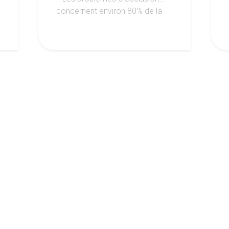
concernent environ 80% de la
population. La malocclusion
dentaire
..
7
ctualité de nos centres en vous inscriv
newsletter mensuelle