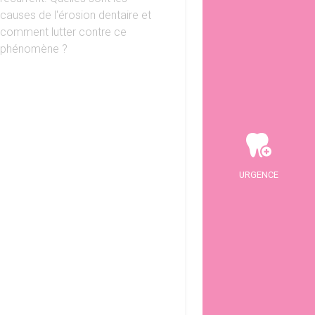
causes de l'érosion dentaire et
comment lutter contre ce
phénomène ?
URGENCE