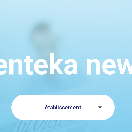
enteka ne
établissement