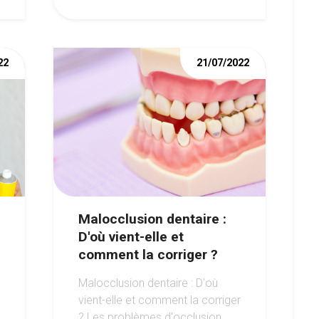
22
21/07/2022
Malocclusion dentaire :
D'où vient-elle et
comment la corriger ?
Malocclusion dentaire : D'où
vient-elle et comment la corriger
? Les problèmes d'occlusion