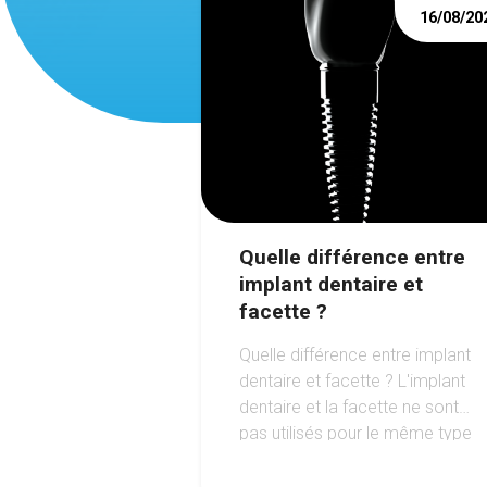
16/08/20
Quelle différence entre
implant dentaire et
facette ?
Quelle différence entre implant
dentaire et facette ? L'implant
dentaire et la facette ne sont
pas utilisés pour le même type
de besoin. L'implant va servir