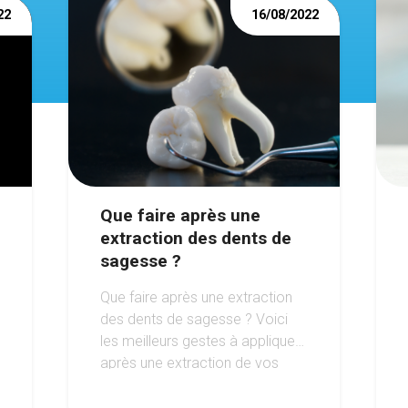
22
16/08/2022
Que faire après une
extraction des dents de
sagesse ?
Que faire après une extraction
des dents de sagesse ? Voici
les meilleurs gestes à appliquer
après une extraction de vos
dents de sagesse. Retrouvez
les