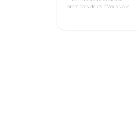
premières dents ? Vous vous
demandez comment en
1
2
3
.
Suivez l'a