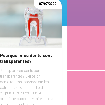
07/07/2022
Pourquoi mes dents sont
transparentes?
Pourquoi mes dents sont
transparentes? L'érosion
dentaire (transparence sur les
extrémités ou une partie d'une
ou plusieurs dents), est le
problème bucco-dentaire le plus
récurrent. Quelles sont les